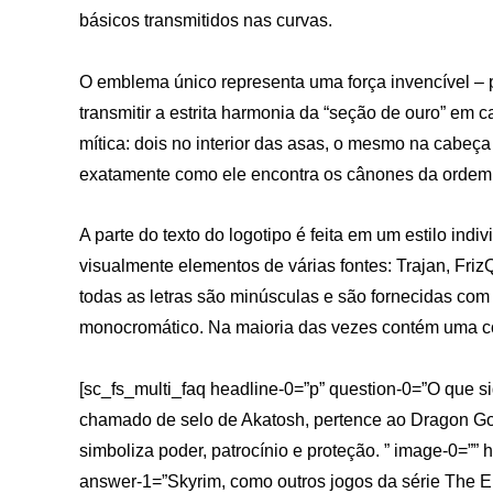
básicos transmitidos nas curvas.
O emblema único representa uma força invencível – 
transmitir a estrita harmonia da “seção de ouro” em ca
mítica: dois no interior das asas, o mesmo na cabeça 
exatamente como ele encontra os cânones da ordem
A parte do texto do logotipo é feita em um estilo indiv
visualmente elementos de várias fontes: Trajan, Fri
todas as letras são minúsculas e são fornecidas com 
monocromático. Na maioria das vezes contém uma co
[sc_fs_multi_faq headline-0=”p” question-0=”O que si
chamado de selo de Akatosh, pertence ao Dragon Go
simboliza poder, patrocínio e proteção. ” image-0=”” 
answer-1=”Skyrim, como outros jogos da série The El