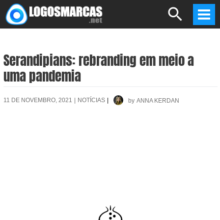
Skip
Search
to
Mai
content
Men
Serandipians: rebranding em meio a
uma pandemia
11 DE NOVEMBRO, 2021
|
NOTÍCIAS
|
by
ANNA KERDAN