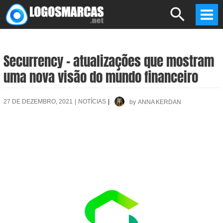
Skip
Search
to
Mai
content
Men
Securrency – atualizações que mostram
uma nova visão do mundo financeiro
27 DE DEZEMBRO, 2021
|
NOTÍCIAS
|
by
ANNA KERDAN