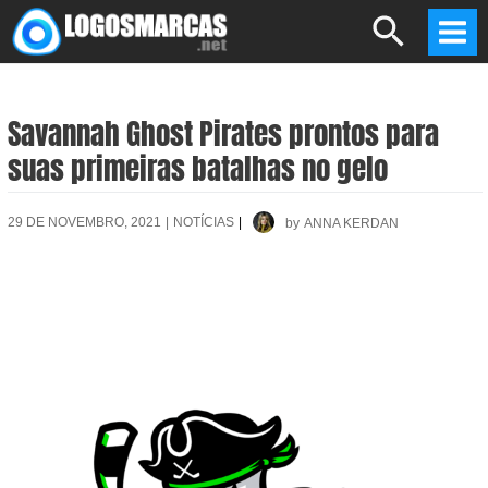
Skip
Search
to
Mai
content
Men
Savannah Ghost Pirates prontos para
suas primeiras batalhas no gelo
29 DE NOVEMBRO, 2021
|
NOTÍCIAS
|
by
ANNA KERDAN