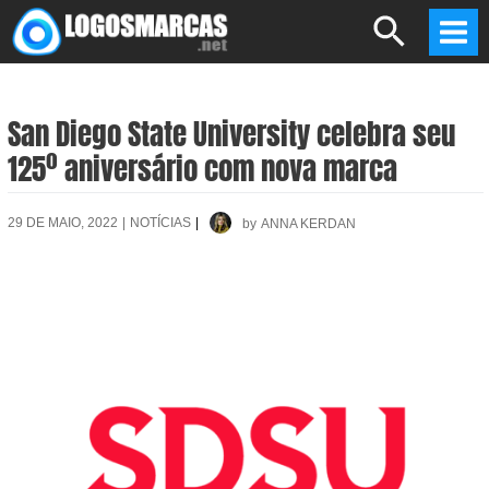
Skip
Search
to
Mai
content
Men
San Diego State University celebra seu
125º aniversário com nova marca
29 DE MAIO, 2022
|
NOTÍCIAS
|
by
ANNA KERDAN