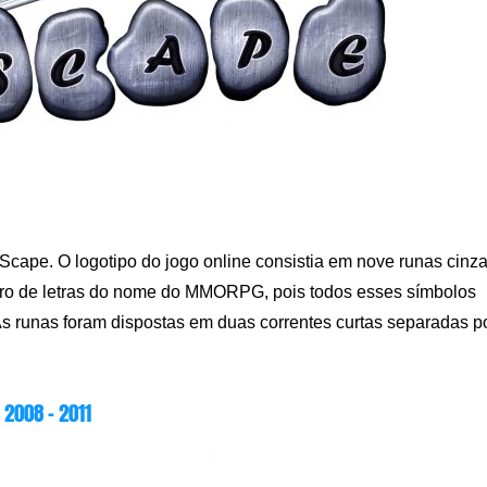
cape. O logotipo do jogo online consistia em nove runas cinz
ero de letras do nome do MMORPG, pois todos esses símbolos
 As runas foram dispostas em duas correntes curtas separadas p
2008 – 2011