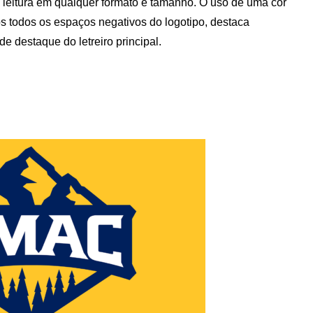
l leitura em qualquer formato e tamanho. O uso de uma cor
os todos os espaços negativos do logotipo, destaca
e destaque do letreiro principal.