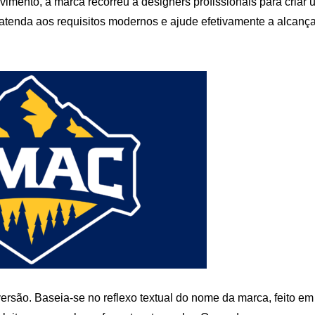
ento, a marca recorreu a designers profissionais para criar 
e atenda aos requisitos modernos e ajude efetivamente a alcança
ersão. Baseia-se no reflexo textual do nome da marca, feito em