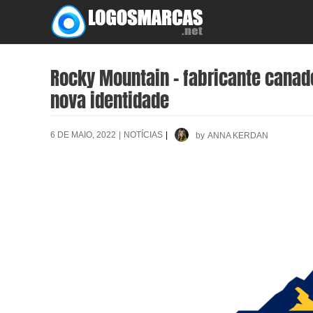
Skip
to
content
Rocky Mountain – fabricante canad
nova identidade
6 DE MAIO, 2022
|
NOTÍCIAS
|
by
ANNA KERDAN