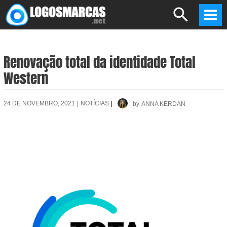
Skip
Search
to
Mai
content
Men
Renovação total da identidade Total
Western
24 DE NOVEMBRO, 2021
|
NOTÍCIAS
|
by
ANNA KERDAN