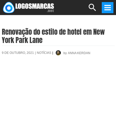
Skip
Search
to
Mai
content
Men
Renovação do estilo de hotel em New
York Park Lane
9 DE OUTUBRO, 2021
|
NOTÍCIAS
|
by
ANNA KERDAN