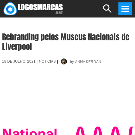
Skip
Search
to
Mai
content
Men
Rebranding pelos Museus Nacionais de
Liverpool
18 DE JULHO, 2021
|
NOTÍCIAS
|
by
ANNA KERDAN