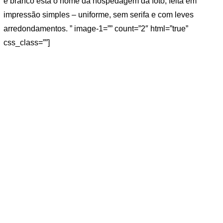
e branco está o nome da hospedagem da foto, feita em
impressão simples – uniforme, sem serifa e com leves
arredondamentos. ” image-1=”” count=”2″ html=”true”
css_class=””]