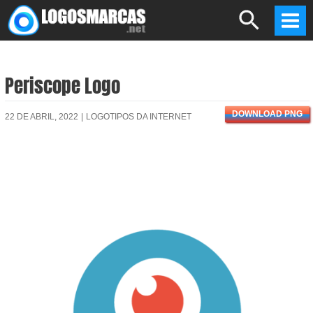
Skip
Search
to
Mai
content
Men
Periscope Logo
DOWNLOAD PNG
22 DE ABRIL, 2022
|
LOGOTIPOS DA INTERNET