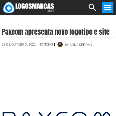
Skip
Search
to
Mai
content
Men
Paxcom apresenta novo logotipo e site
28 DE OUTUBRO, 2021
|
NOTÍCIAS
|
by
ANNA KERDAN