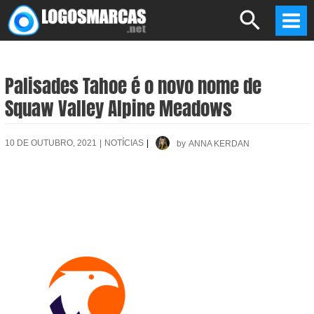
Skip
Search
to
Mai
content
Men
Palisades Tahoe é o novo nome de
Squaw Valley Alpine Meadows
10 DE OUTUBRO, 2021
|
NOTÍCIAS
|
by
ANNA KERDAN