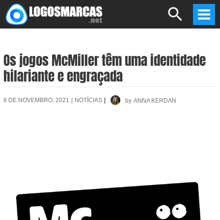
Skip
Search
to
Mai
content
Men
Os jogos McMiller têm uma identidade
hilariante e engraçada
8 DE NOVEMBRO, 2021
|
NOTÍCIAS
|
by
ANNA KERDAN