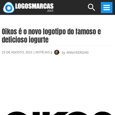
Skip
Search
to
Mai
content
Men
Oikos é o novo logotipo do famoso e
delicioso iogurte
25 DE AGOSTO, 2021
|
NOTÍCIAS
|
by
ANNA KERDAN