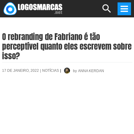
Skip
Search
to
Mai
content
Men
O rebranding de Fabriano é tão
perceptível quanto eles escrevem sobre
isso?
17 DE JANEIRO, 2022
|
NOTÍCIAS
|
by
ANNA KERDAN