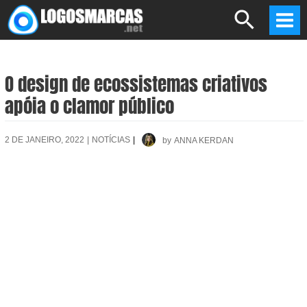
Skip
Search
to
Mai
content
Men
O design de ecossistemas criativos
apóia o clamor público
2 DE JANEIRO, 2022
|
NOTÍCIAS
|
by
ANNA KERDAN