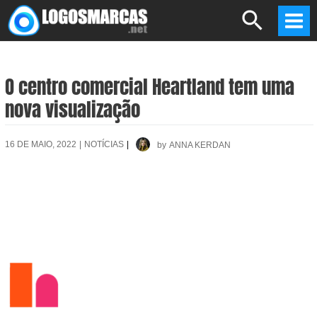
Skip
Search
to
Mai
content
Men
O centro comercial Heartland tem uma
nova visualização
16 DE MAIO, 2022
|
NOTÍCIAS
|
by
ANNA KERDAN