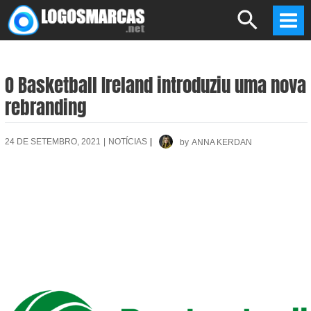
Skip
Search
to
Mai
content
Men
O Basketball Ireland introduziu uma nova
rebranding
24 DE SETEMBRO, 2021
|
NOTÍCIAS
|
by
ANNA KERDAN