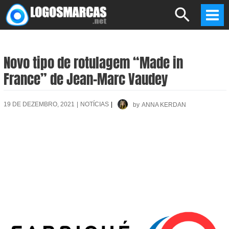
Skip
Search
to
Mai
content
Men
Novo tipo de rotulagem “Made in
France” de Jean-Marc Vaudey
19 DE DEZEMBRO, 2021
|
NOTÍCIAS
|
by
ANNA KERDAN