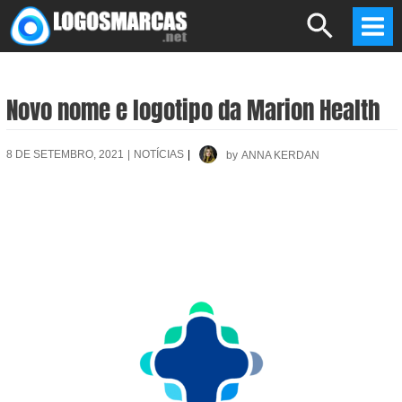
Skip
Search
to
Mai
content
Men
Novo nome e logotipo da Marion Health
8 DE SETEMBRO, 2021
|
NOTÍCIAS
|
by
ANNA KERDAN