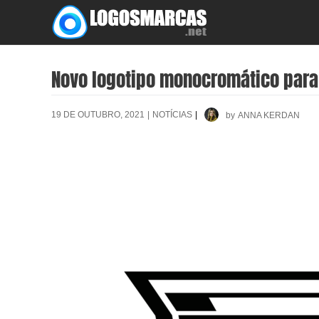
Skip
to
content
Novo logotipo monocromático para o
19 DE OUTUBRO, 2021
|
NOTÍCIAS
|
by
ANNA KERDAN