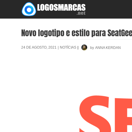
Skip
to
content
Novo logotipo e estilo para SeatGe
24 DE AGOSTO, 2021
|
NOTÍCIAS
|
by
ANNA KERDAN