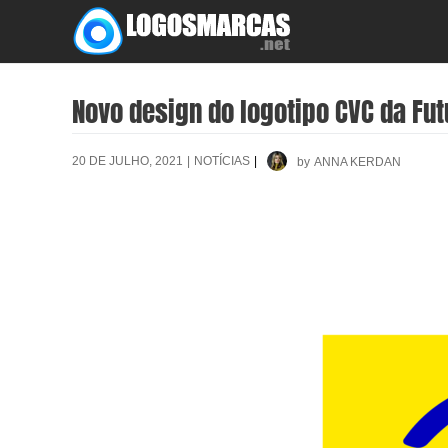
Skip
to
content
Novo design do logotipo CVC da Fu
20 DE JULHO, 2021
|
NOTÍCIAS
|
by
ANNA KERDAN