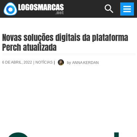
Skip
Search
to
Mai
content
Men
Novas soluções digitais da plataforma
Perch atualizada
6 DE ABRIL, 2022
|
NOTÍCIAS
|
by
ANNA KERDAN