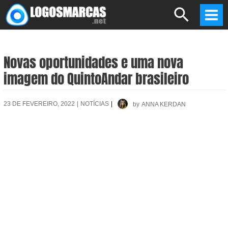
Skip
Search
to
Mai
content
Men
Novas oportunidades e uma nova
imagem do QuintoAndar brasileiro
23 DE FEVEREIRO, 2022
|
NOTÍCIAS
|
by
ANNA KERDAN