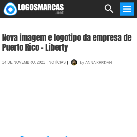
Skip
Search
to
Mai
content
Men
Nova imagem e logotipo da empresa de
Puerto Rico – Liberty
14 DE NOVEMBRO, 2021
|
NOTÍCIAS
|
by
ANNA KERDAN