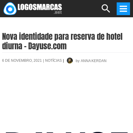
Skip
Search
to
Mai
content
Men
Nova identidade para reserva de hotel
diurna – Dayuse.com
6 DE NOVEMBRO, 2021
|
NOTÍCIAS
|
by
ANNA KERDAN