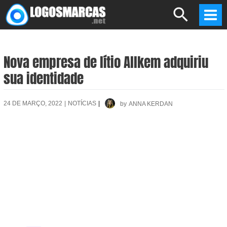
Skip
Search
to
Mai
content
Men
Nova empresa de lítio Allkem adquiriu
sua identidade
24 DE MARÇO, 2022
|
NOTÍCIAS
|
by
ANNA KERDAN