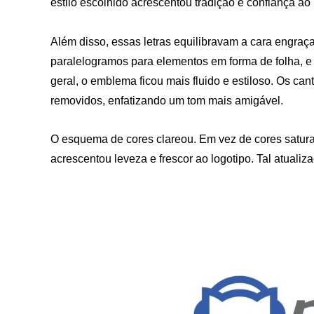
estilo escolhido acrescentou tradição e confiança ao 
Além disso, essas letras equilibravam a cara engr
paralelogramos para elementos em forma de folha, e
geral, o emblema ficou mais fluido e estiloso. Os ca
removidos, enfatizando um tom mais amigável.
O esquema de cores clareou. Em vez de cores saturad
acrescentou leveza e frescor ao logotipo. Tal atualiza