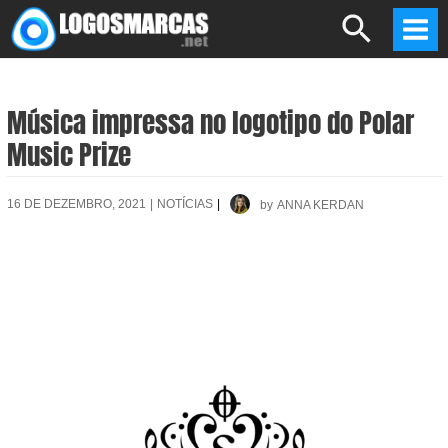
Skip
Search
to
Mai
content
Men
Música impressa no logotipo do Polar
Music Prize
16 DE DEZEMBRO, 2021
|
NOTÍCIAS
|
by
ANNA KERDAN