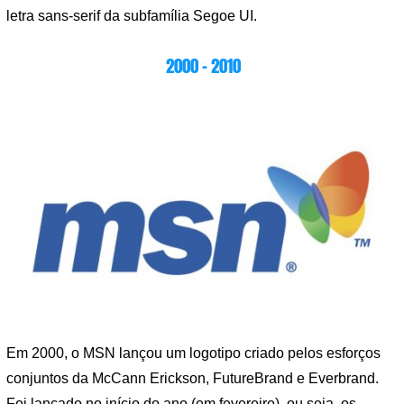
letra sans-serif da subfamília Segoe UI.
2000 – 2010
Em 2000, o MSN lançou um logotipo criado pelos esforços
conjuntos da McCann Erickson, FutureBrand e Everbrand.
Foi lançado no início do ano (em fevereiro), ou seja, os