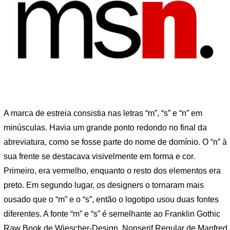
A marca de estreia consistia nas letras “m”, “s” e “n” em
minúsculas. Havia um grande ponto redondo no final da
abreviatura, como se fosse parte do nome de domínio. O “n” à
sua frente se destacava visivelmente em forma e cor.
Primeiro, era vermelho, enquanto o resto dos elementos era
preto. Em segundo lugar, os designers o tornaram mais
ousado que o “m” e o “s”, então o logotipo usou duas fontes
diferentes. A fonte “m” e “s” é semelhante ao Franklin Gothic
Raw Book de Wiescher-Design, Nonserif Regular de Manfred