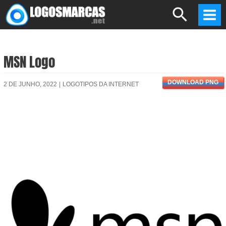
Skip
Search
to
Mai
content
Men
MSN Logo
DOWNLOAD PNG
2 DE JUNHO, 2022
|
LOGOTIPOS DA INTERNET