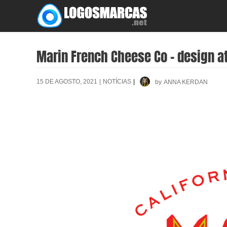
Skip
to
content
Marin French Cheese Co – design at
15 DE AGOSTO, 2021
|
NOTÍCIAS
|
by
ANNA KERDAN