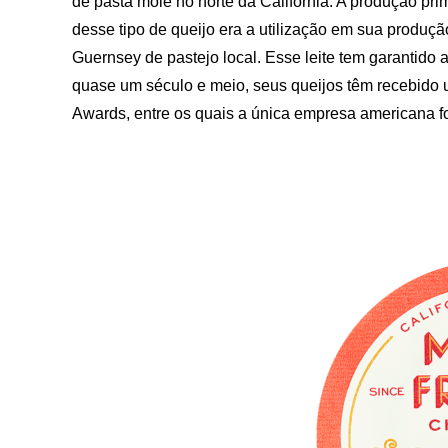
de pasta mole no norte da Califórnia. A produção pr
desse tipo de queijo era a utilização em sua produção
Guernsey de pastejo local. Esse leite tem garantido a
quase um século e meio, seus queijos têm recebido
Awards, entre os quais a única empresa americana f