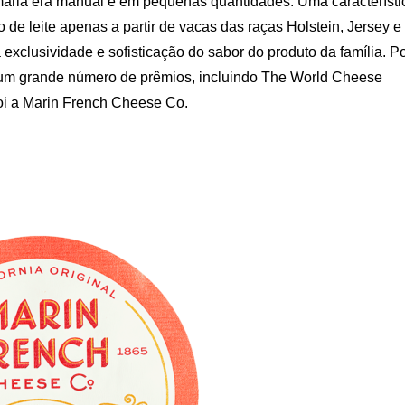
imária era manual e em pequenas quantidades. Uma característi
 de leite apenas a partir de vacas das raças Holstein, Jersey e
 exclusividade e sofisticação do sabor do produto da família. P
 um grande número de prêmios, incluindo The World Cheese
oi a Marin French Cheese Co.