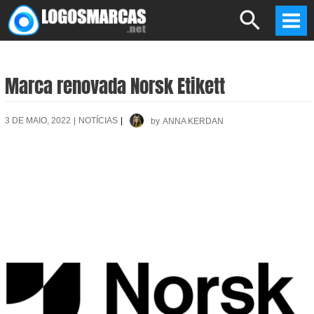
Skip
Search
to
Mai
content
Men
Marca renovada Norsk Etikett
3 DE MAIO, 2022
|
NOTÍCIAS
|
by
ANNA KERDAN