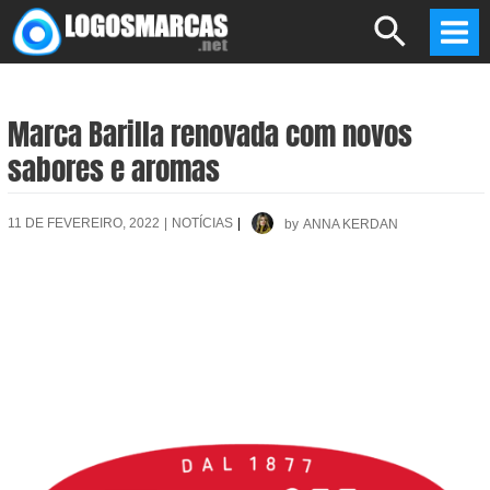
Skip
Search
to
Mai
content
Men
Marca Barilla renovada com novos
sabores e aromas
11 DE FEVEREIRO, 2022
|
NOTÍCIAS
|
by
ANNA KERDAN