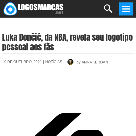
Skip
Search
to
Mai
content
Men
Luka Dončić, da NBA, revela seu logotipo
pessoal aos fãs
19 DE OUTUBRO, 2021
|
NOTÍCIAS
|
by
ANNA KERDAN