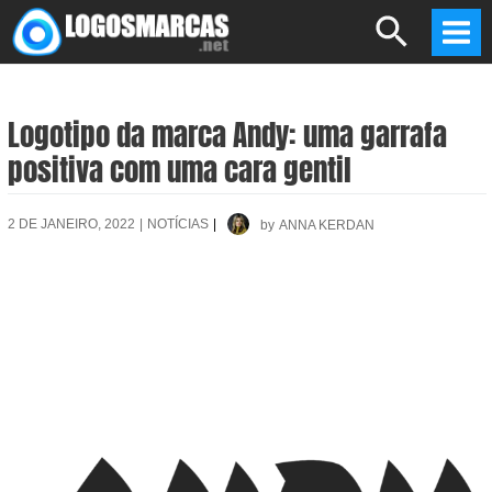
Skip
Search
to
Mai
content
Men
Logotipo da marca Andy: uma garrafa
positiva com uma cara gentil
2 DE JANEIRO, 2022
|
NOTÍCIAS
|
by
ANNA KERDAN