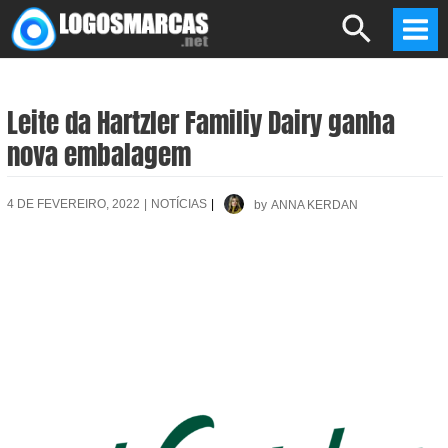
Skip
Search
to
Mai
content
Men
Leite da Hartzler Familiy Dairy ganha
nova embalagem
4 DE FEVEREIRO, 2022
|
NOTÍCIAS
|
by
ANNA KERDAN