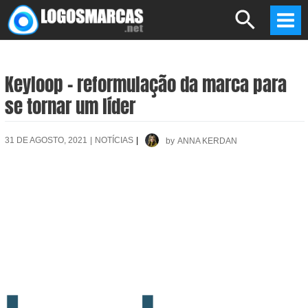
Skip
Search
to
Mai
content
Men
Keyloop – reformulação da marca para
se tornar um líder
31 DE AGOSTO, 2021
|
NOTÍCIAS
|
by
ANNA KERDAN