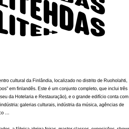
o cultural da Finlândia, localizado no distrito de Ruoholahti,
bos” em finlandês. Este é um conjunto completo, que inclui três
eu da Hotelaria e Restauração), e o grande edifício conta com
ndústria: galerias culturais, indústria da música, agências de
rco …
s, a fábrica abriga feiras, master classes, exposições, show