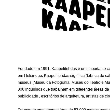
Fundado em 1991, Kaapelitehdas é um importante centr
em Helsinque. Kaapelitehdas significa “fábrica de ca
museus (Museu da Fotografia, Museu do Teatro e Mus
300 inquilinos que trabalham em diferentes áreas da i
publicidade , escritórios de arquitetura, artistas de ci
Ocupando uma enorme área de 57.000 metros quadrado