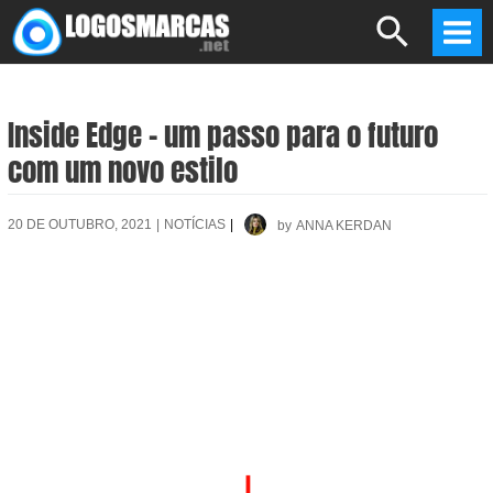
Skip
Search
to
Mai
content
Men
Inside Edge – um passo para o futuro
com um novo estilo
20 DE OUTUBRO, 2021
|
NOTÍCIAS
|
by
ANNA KERDAN