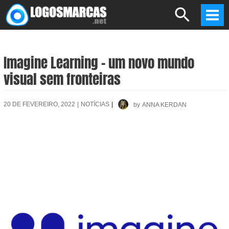
Skip
Search
to
Mai
content
Men
Imagine Learning – um novo mundo
visual sem fronteiras
20 DE FEVEREIRO, 2022
|
NOTÍCIAS
|
by
ANNA KERDAN