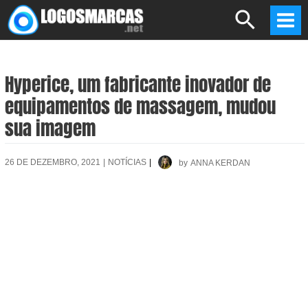
Skip
Search
to
Mai
content
Men
Hyperice, um fabricante inovador de
equipamentos de massagem, mudou
sua imagem
26 DE DEZEMBRO, 2021
|
NOTÍCIAS
|
by
ANNA KERDAN