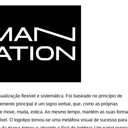
alização flexível e sistemática. Foi baseado no princípio de
emento principal é um signo verbal, que, como as próprias
 se move, muda, estica. Ao mesmo tempo, mantém as suas forma
vel. O logotipo tornou-se uma metáfora visual de sucesso para
da marca tornou-o atraente e fácil de lembrar. Um papel espec