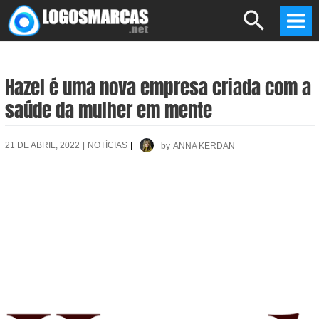
Skip
Search
to
Mai
content
Men
Hazel é uma nova empresa criada com a
saúde da mulher em mente
21 DE ABRIL, 2022
|
NOTÍCIAS
|
by
ANNA KERDAN