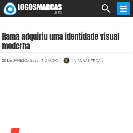
Skip
Search
to
Mai
content
Men
Hama adquiriu uma identidade visual
moderna
29 DE JANEIRO, 2022
|
NOTÍCIAS
|
by
ANNA KERDAN