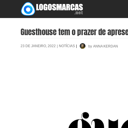
Skip
to
content
Guesthouse tem o prazer de aprese
23 DE JANEIRO, 2022
|
NOTÍCIAS
|
by
ANNA KERDAN