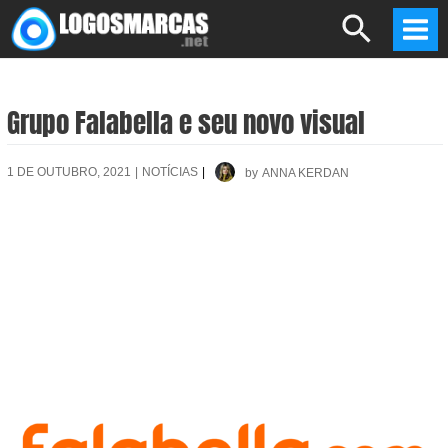
Skip
Search
to
Mai
content
Men
Grupo Falabella e seu novo visual
1 DE OUTUBRO, 2021
|
NOTÍCIAS
|
by
ANNA KERDAN