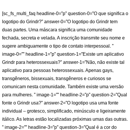
[sc_fs_multi_faq headline-0=”p” question-0=”O que significa o
logotipo do Grindr?” answer-0=”O logotipo do Grindr tem
duas partes. Uma máscara significa uma comunidade
fechada, secreta e velada. A inscrição transmite seu nome e
sugere ambiguamente o tipo de contato interpessoal. ”
image-0=”” headline-1=”p” question-1=”Existe um aplicativo
Grindr para heterossexuais?” answer-1=”Não, não existe tal
aplicativo para pessoas heterossexuais. Apenas gays,
transgêneros, bissexuais, transgêneros e curiosos se
comunicam nesta comunidade. Também existe uma versão
para mulheres. ” image-1=”” headline-2=”p” question-2=”Qual
fonte o Grindr usa?” answer-2=”O logotipo usa uma fonte
individual – grotesco, simplificado, minúsculo e ligeiramente
itálico. As letras estão localizadas próximas umas das outras.
” image-2=”” headline-3=”p” question-3=”Qual é a cor do